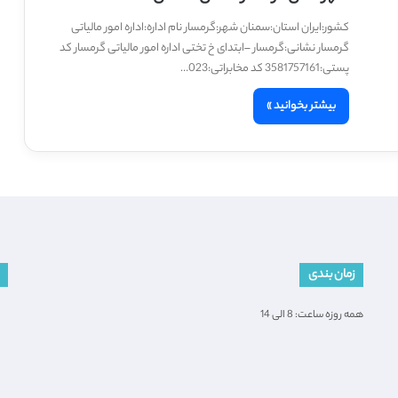
کشور:ایران استان:سمنان شهر:گرمسار نام اداره:اداره امور مالیاتی
گرمسار نشانی:گرمسار –ابتدای خ تختی اداره امور مالیاتی گرمسار کد
پستی:3581757161 کد مخابراتی:023…
بیشتر بخوانید »
زمان بندی
همه روزه ساعت: 8 الی 14