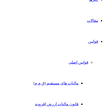
مقالات
قوانین
قوانین اصلی
مالیات های مستقیم (ق م م)
قانون مالیات ارزش افزوده