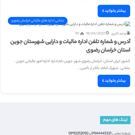
بیشتر بخوانید »
نشانی اداره های مالیاتی خراسان رضوی
وحید اکبری
18/04/2022
90
آدرس و شماره تلفن اداره مالیات و دارایی شهرستان جوین
استان خراسان رضوی
کشور: ایران استان: خراسان رضوی شهر: جوین نام اداره: اداره امور مالیاتی جوین
نشانی: شهرک امام ـ بالاتر از تأمین…
بیشتر بخوانید »
لینک های مهم
شماره تماس:
01144445321
و
09113252050