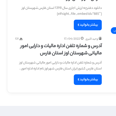
دانلود دفترچه ارزش اجاری سال 1398 استان فارس شهرستان اوز
[elfsight_file_embed id=”885″]
بیشتر بخوانید »
س
وحید اکبری
17/04/2022
131
آدرس و شماره تلفن اداره مالیات و دارایی امور
مالیاتی شهرستان اوز استان فارس
آدرس و شماره تلفن اداره مالیات و دارایی امور مالیاتی شهرستان اوز
استان فارس کشور:ایران استان:فارس شهر:اوز نام اداره:اداره امور…
بیشتر بخوانید »