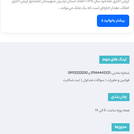
ارزش اجاری عملکرد سال 1398 املاک استان اردبیل شهرستان اصلندوز ارزش اجاری
املاک، مقدار اجاره‌ای است که یک ملک می‌تواند…
بیشتر بخوانید »
لینک های مهم
شماره تماس:
01144445321
و
09113252050
قوانین و مقررات
|
سوالات متداول
|
ثبت شکایت
زمان بندی
همه روزه ساعت: 8 الی 14
مجوزها