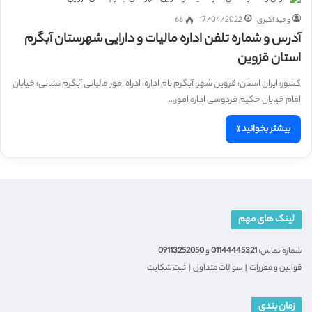
وحید اکبری
17/04/2022
66
آدرس و شماره تلفن اداره مالیات و دارایی شهرستان آبگرم
استان قزوین
کشور: ایران استان: قزوین شهر: آبگرم نام اداره: ادراه امور مالیاتی آبگرم نشانی: خیابان
امام خیابان حكیم فردوسی اداره امور…
بیشتر بخوانید »
لینک های مهم
شماره تماس:
01144445321
و
09113252050
قوانین و مقررات
|
سوالات متداول
|
ثبت شکایت
زمان بندی