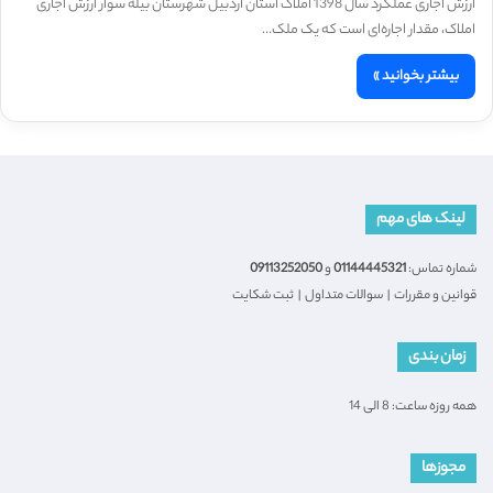
ارزش اجاری عملکرد سال 1398 املاک استان اردبیل شهرستان بیله سوار ارزش اجاری
املاک، مقدار اجاره‌ای است که یک ملک…
بیشتر بخوانید »
لینک های مهم
شماره تماس:
01144445321
و
09113252050
قوانین و مقررات
|
سوالات متداول
|
ثبت شکایت
زمان بندی
همه روزه ساعت: 8 الی 14
مجوزها