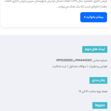
ارزش اجاری عملکرد سال 1398 املاک استان اردبیل شهرستان سرین ارزش اجاری املاک،
مقدار اجاره‌ای است که یک ملک می‌تواند…
بیشتر بخوانید »
لینک های مهم
شماره تماس:
01144445321
و
09113252050
قوانین و مقررات
|
سوالات متداول
|
ثبت شکایت
زمان بندی
همه روزه ساعت: 8 الی 14
مجوزها