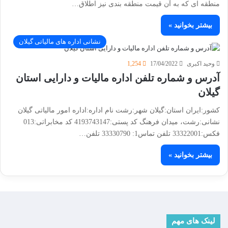
منطقه ای که به آن قیمت منطقه بندی نیز اطلاق…
بیشتر بخوانید »
نشانی اداره های مالیاتی گیلان
وحید اکبری
17/04/2022
1,254
آدرس و شماره تلفن اداره مالیات و دارایی استان
گیلان
کشور:ایران استان:گیلان شهر:رشت نام اداره:اداره امور مالیاتی گیلان
نشانی:رشت، میدان فرهنگ کد پستی:4193743147 کد مخابراتی:013
فکس:33322001 تلفن تماس1: 33330790 تلفن…
بیشتر بخوانید »
لینک های مهم