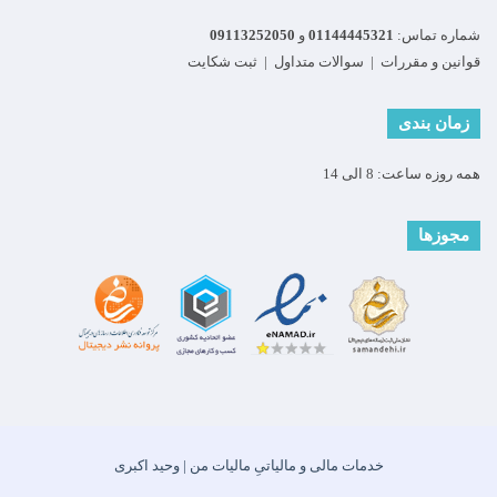
شماره تماس:
01144445321
و
09113252050
قوانین و مقررات
|
سوالات متداول
|
ثبت شکایت
زمان بندی
همه روزه ساعت: 8 الی 14
مجوزها
خدمات مالی و مالیاتیِ مالیات من | وحید اکبری