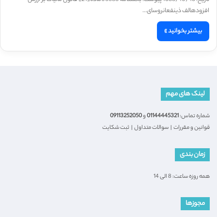
افزودهالف ذینفعانروسای…
بیشتر بخوانید »
لینک های مهم
شماره تماس:
01144445321
و
09113252050
قوانین و مقررات
|
سوالات متداول
|
ثبت شکایت
زمان بندی
همه روزه ساعت: 8 الی 14
مجوزها