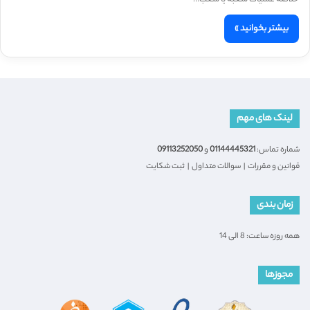
بیشتر بخوانید »
لینک های مهم
شماره تماس:
01144445321
و
09113252050
قوانین و مقررات
|
سوالات متداول
|
ثبت شکایت
زمان بندی
همه روزه ساعت: 8 الی 14
مجوزها