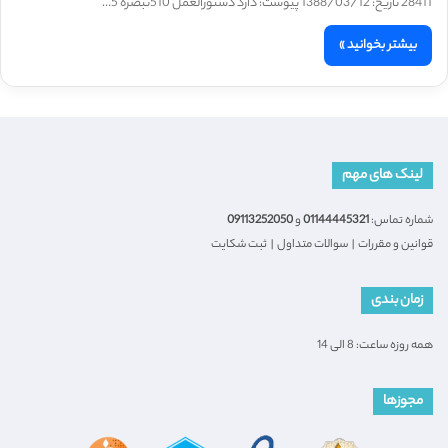
28411 تاریخ: 1388/03/12 پیوست: دارد دستورالعمل 510تبصره 5…
بیشتر بخوانید »
لینک های مهم
شماره تماس:
01144445321
و
09113252050
قوانین و مقررات
|
سوالات متداول
|
ثبت شکایت
زمان بندی
همه روزه ساعت: 8 الی 14
مجوزها