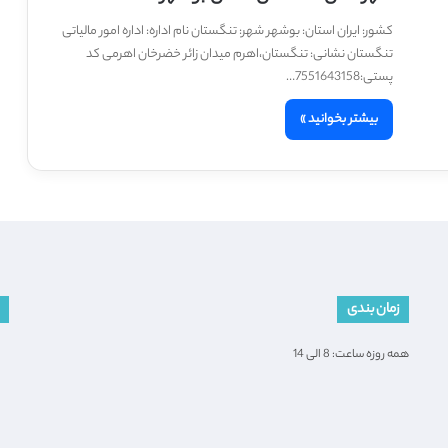
کشور: ایران استان: بوشهر شهر: تنگستان نام اداره: اداره امور مالیاتی
تنگستان نشانی: تنگستان،اهرم میدان زائر خضرخان اهرمی کد
پستی:7551643158…
بیشتر بخوانید »
زمان بندی
همه روزه ساعت: 8 الی 14