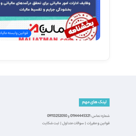
قوانین وابسته مالیات
لینک های مهم
شماره تماس:
01144445321
و
09113252050
قوانین و مقررات
|
سوالات متداول
|
ثبت شکایت