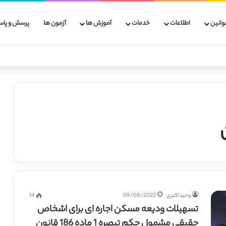
وانین
اطلاعات
خدمات
آموزش ها
آزمون ها
پرسش و پاس
وحید اکبری
09/08/2022
14
تسهیلات ودیعه مسکن اجاره ای برای اشخاص
حقیقی مشمول حکم تبصره 1 ماده 186 قانون