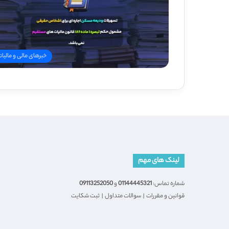
خبرهای مالی و مالیات
لینک های مهم
شماره تماس:
01144445321
و
09113252050
قوانین و مقررات
|
سوالات متداول
|
ثبت شکایت