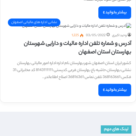
بیشتر بخوانید »
نشانی اداره های مالیاتی اصفهان
وحید اکبری
03/05/2022
1,225
آدرس و شماره تلفن اداره مالیات و دارایی شهرستان
بهارستان استان اصفهان
کشور:ایران استان:اصفهان شهر:بهارستان نام اداره:اداره امور مالیاتی بهارستان
نشانی:بهارستان،حاشیه باغ بهارستان فرعی کدپستی:8143111111 کد مخابراتی:31
فکس:368163661 تلفن تماس:36816361 اصلاح اطلاعاتدر…
بیشتر بخوانید »
لینک های مهم