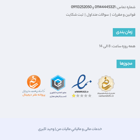
شماره تماس:
01144445321
و
09113252050
قوانین و مقررات
|
سوالات متداول
|
ثبت شکایت
زمان بندی
همه روزه ساعت: 8 الی 14
مجوزها
خدمات مالی و مالیاتیِ مالیات من | وحید اکبری