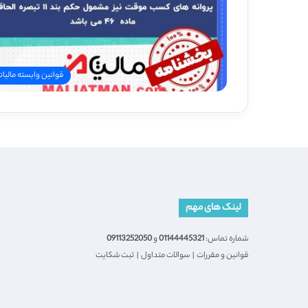
قوانین وابسته مالیات
لینک های مهم
شماره تماس:
01144445321
و
09113252050
قوانین و مقررات
|
سوالات متداول
|
ثبت شکایت