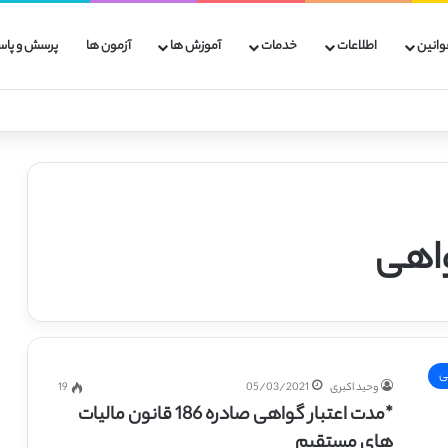
وانین
اطلاعات
خدمات
آموزش ها
آزمون ها
پرسش و پاس
واهی
ی
وحید اکبری
05/03/2021
19
*مدت اعتبار گواهی صادره 186 قانون مالیات
های مستقیم