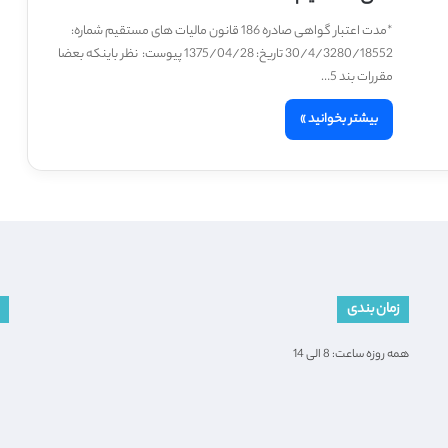
*مدت اعتبار گواهی صادره 186 قانون مالیات های مستقیم شماره:
30/4/3280/18552 تاریخ: 1375/04/28 پیوست: نظر باینکه بعضا
مقررات بند 5…
بیشتر بخوانید »
زمان بندی
همه روزه ساعت: 8 الی 14