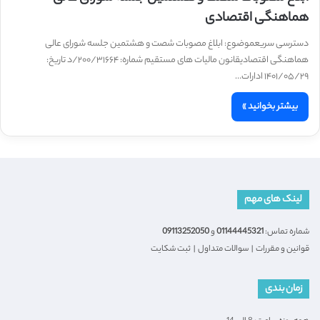
هماهنگی اقتصادی
دسترسی سریعموضوع: ابلاغ مصوبات شصت و هشتمین جلسه شورای عالی
هماهنگی اقتصادیقانون مالیات های مستقیم شماره: ۲۰۰/۳۱۶۶۴/د تاریخ:
۱۴۰۱/۰۵/۲۹ ادارات…
بیشتر بخوانید »
لینک های مهم
شماره تماس:
01144445321
و
09113252050
قوانین و مقررات
|
سوالات متداول
|
ثبت شکایت
زمان بندی