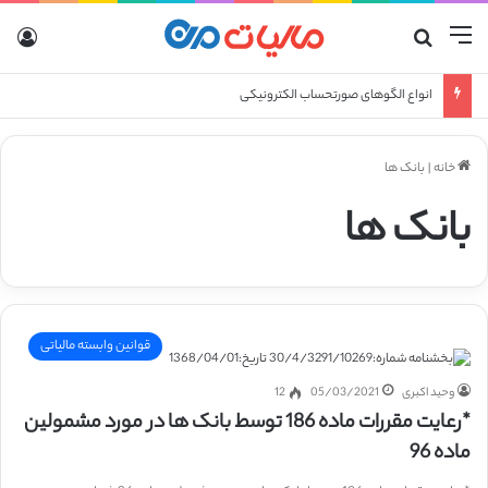
منو
جستجو برای
ورو
انواع الگوهای صورتحساب الکترونیکی
خانه
|
بانک ها
بانک ها
قوانین وابسته مالیاتی
وحید اکبری
05/03/2021
12
*رعایت مقررات ماده 186 توسط بانک ها در مورد مشمولین
ماده 96