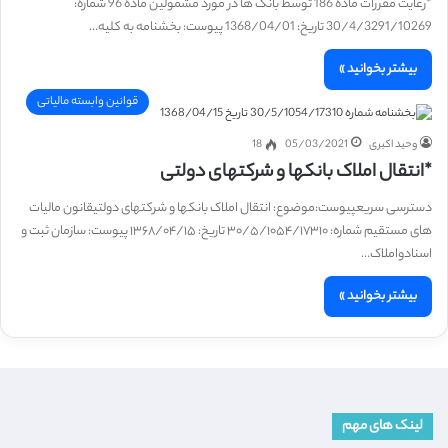
*رعایت مقررات ماده 186 توسط بانک ها در مورد مشمولین ماده 96 شماره:
30/4/3291/10269 تاریخ: 1368/04/01 پیوست: بخشنامه به کلیه…
بیشتر بخوانید »
قوانین وابسته مالیاتی
وحید اکبری
05/03/2021
18
*انتقال املاک بانکها و شرکتهای دولتی
دسترسی سریعپیوست:موضوع: انتقال املاک بانکها و شرکتهای دولتیقانون مالیات
های مستقیم شماره: ۳۰/۵/۱۰۵۴/۱۷۳۱۰ تاریخ: ۱۳۶۸/۰۴/۱۵ پیوست: سازمان ثبت و
اسنادواملاک…
بیشتر بخوانید »
لینک های مهم