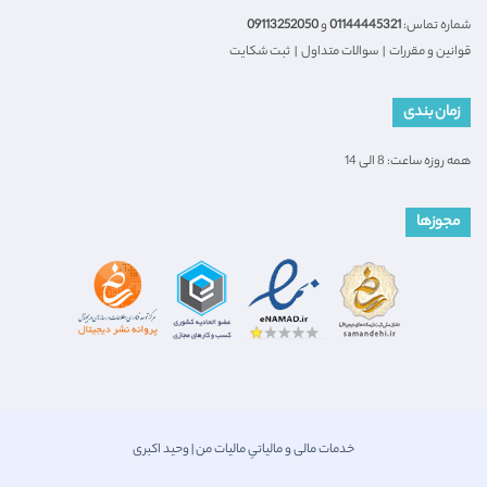
شماره تماس:
01144445321
و
09113252050
قوانین و مقررات
|
سوالات متداول
|
ثبت شکایت
زمان بندی
همه روزه ساعت: 8 الی 14
مجوزها
خدمات مالی و مالیاتیِ مالیات من | وحید اکبری