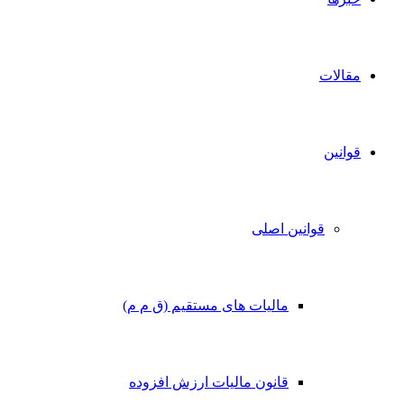
مقالات
قوانین
قوانین اصلی
مالیات های مستقیم (ق م م)
قانون مالیات ارزش افزوده