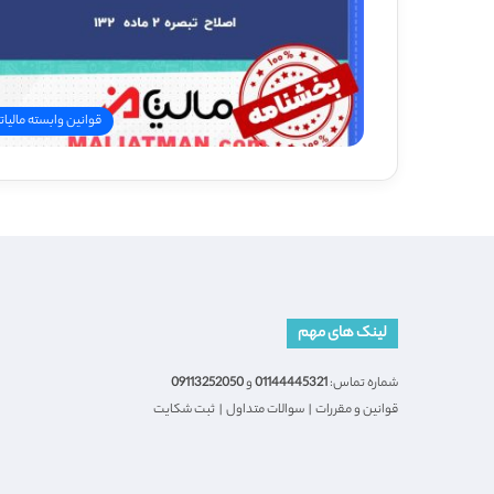
قوانین وابسته مالیات
لینک های مهم
شماره تماس:
01144445321
و
09113252050
قوانین و مقررات
|
سوالات متداول
|
ثبت شکایت