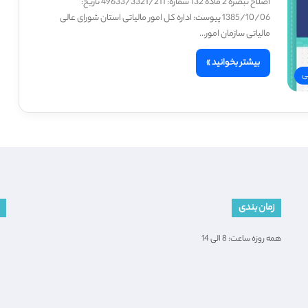
اصلاح تبصره 2 ماده 132 شماره: 49633/3321/211 تاریخ:
1385/10/06 پیوست: اداره کل امور مالیاتی استان شورای عالی
مالیاتی سازمان امور…
بیشتر بخوانید »
ی
زمان بندی
همه روزه ساعت: 8 الی 14