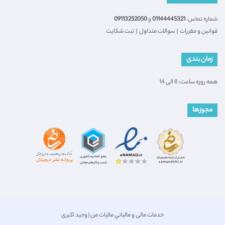
شماره تماس:
01144445321
و
09113252050
قوانین و مقررات
|
سوالات متداول
|
ثبت شکایت
زمان بندی
همه روزه ساعت: 8 الی 14
مجوزها
خدمات مالی و مالیاتیِ مالیات من | وحید اکبری