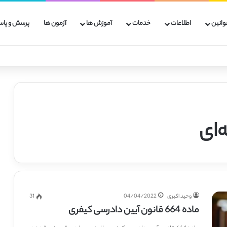
وانین
اطلاعات
خدمات
آموزش ها
آزمون ها
پرسش و پاس
‌ای
وحید اکبری
04/04/2022
31
ماده 664 قانون آیین دادرسی کیفری