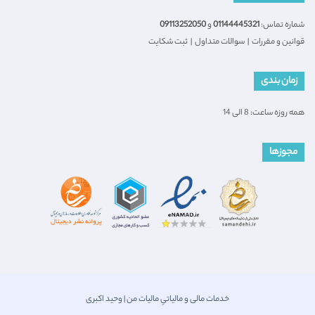
شماره تماس:
01144445321
و
09113252050
قوانین و مقررات
|
سوالات متداول
|
ثبت شکایت
زمان بندی
همه روزه ساعت: 8 الی 14
مجوزها
خدمات مالی و مالیاتیِ مالیات من | وحید اکبری