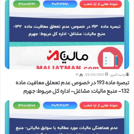
وحید اکبری
03/03/2021
19
تبصره ماده 193 در خصوص عدم تععلق معافیت ماده
132- منبع مالیات: مشاغل- اداره کل مربوط: جهرم