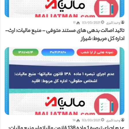
وحید اکبری
03/03/2021
11
تائید اصالت بدهی های مستند متوفی – منبع مالیات: ارث-
اداره کل مربوط: شیراز
وحید اکبری
03/03/2021
14
عدم اجرای تبصره 1 ماده 138 قانون مالیاتها- منبع مالیات: