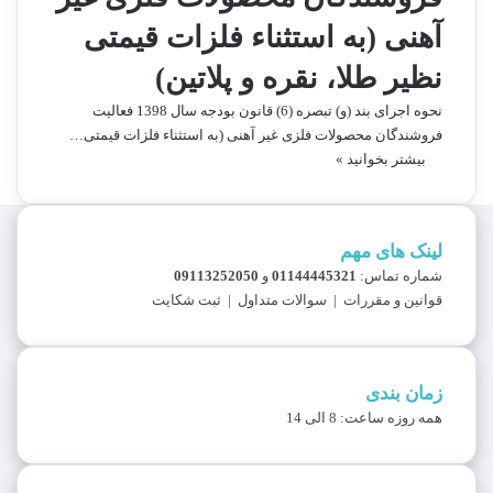
آهنی (به استثناء فلزات قیمتی
نظیر طلا، نقره و پلاتین)
نحوه اجرای بند (و) تبصره (6) قانون بودجه سال 1398 فعالیت
فروشندگان محصولات فلزی غیر آهنی (به استثناء فلزات قیمتی…
بیشتر بخوانید »
لینک های مهم
شماره تماس:
01144445321
و
09113252050
قوانین و مقررات
|
سوالات متداول
|
ثبت شکایت
زمان بندی
همه روزه ساعت: 8 الی 14