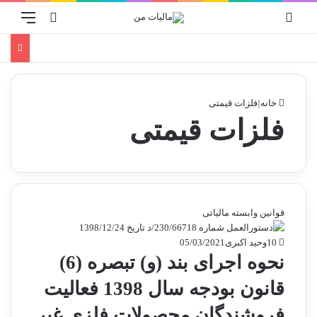
ورود
منو
جستجو برا
خانه
|
فلزات قیمتی
فلزات قیمتی
قوانین وابسته مالیاتی
10
وحید اکبری
05/03/2021
نحوه اجرای بند (و) تبصره (6)
قانون بودجه سال 1398 فعالیت
فروشندگان محصولات فلزی غیر