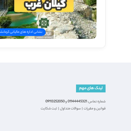
نشانی اداره های مالیاتی کرمانشا
لینک های مهم
شماره تماس:
01144445321
و
09113252050
قوانین و مقررات
|
سوالات متداول
|
ثبت شکایت