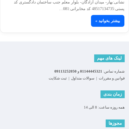
نشانی:بهار- میدان آزادگان- بلوار معلم جنب ساختمان دادگستری کد
پستی:48517134735 کد مخابراتی:081…
بیشتر بخوانید »
لینک های مهم
شماره تماس:
01144445321
و
09113252050
قوانین و مقررات
|
سوالات متداول
|
ثبت شکایت
زمان بندی
همه روزه ساعت: 8 الی 14
مجوزها