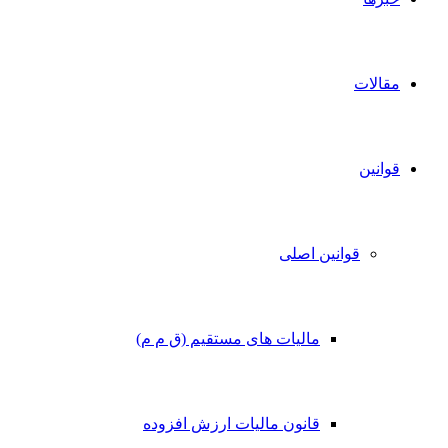
مقالات
قوانین
قوانین اصلی
مالیات های مستقیم (ق م م)
قانون مالیات ارزش افزوده