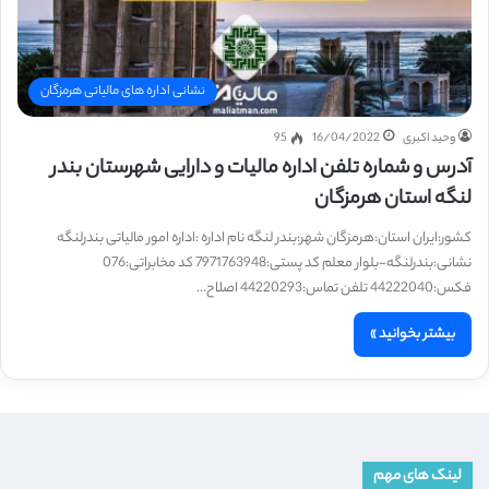
نشانی اداره های مالیاتی هرمزگان
وحید اکبری
16/04/2022
95
آدرس و شماره تلفن اداره مالیات و دارایی شهرستان بندر
لنگه استان هرمزگان
کشور:ایران استان:هرمزگان شهر:بندر لنگه نام اداره :اداره امور مالیاتی بندرلنگه
نشانی:بندرلنگه-بلوار معلم کد پستی:7971763948 کد مخابراتی:076
فکس:44222040 تلفن تماس:44220293 اصلاح…
بیشتر بخوانید »
لینک های مهم