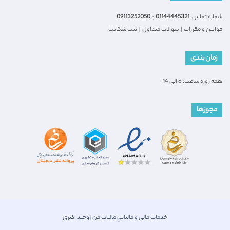
شماره تماس:
01144445321
و
09113252050
قوانین و مقررات
|
سوالات متداول
|
ثبت شکایت
زمان بندی
همه روزه ساعت: 8 الی 14
مجوزها
خدمات مالی و مالیاتیِ مالیات من | وحید اکبری