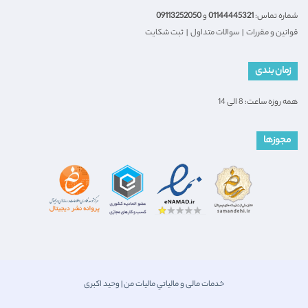
شماره تماس:
01144445321
و
09113252050
قوانین و مقررات
|
سوالات متداول
|
ثبت شکایت
زمان بندی
همه روزه ساعت: 8 الی 14
مجوزها
خدمات مالی و مالیاتیِ مالیات من | وحید اکبری