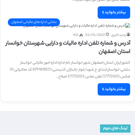
بیشتر بخوانید »
نشانی اداره های مالیاتی اصفهان
وحید اکبری
03/05/2022
432
آدرس و شماره تلفن اداره مالیات و دارایی شهرستان خوانسار
استان اصفهان
کشور:ایران استان:اصفهان شهر:خوانسار نام اداره:اداره امور مالیاتی خوانسار
نشانی:خوانسار،ابتدای خ شهدا بلوار جانبازان کدپستی:8791818551 کد مخابراتی:31
فکس:57772005 تلفن تماس:57772005 اصلاح…
بیشتر بخوانید »
لینک های مهم