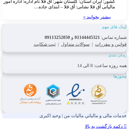
کشور: ایران استان: گلستان شهر: آق قلا نام اداره: اداره امور
مالیاتی آق قلا نشانی: آق قلا – ابتدای جاده…
بیشتر بخوانید »
لینک های مهم
شماره تماس:
01144445321
و
09113252050
قوانین و مقررات
|
سوالات متداول
|
ثبت شکایت
زمان بندی
همه روزه ساعت: 8 الی 14
مجوزها
خدمات مالی و مالیاتیِ مالیات من | وحید اکبری
دکمه بازگشت به بالا