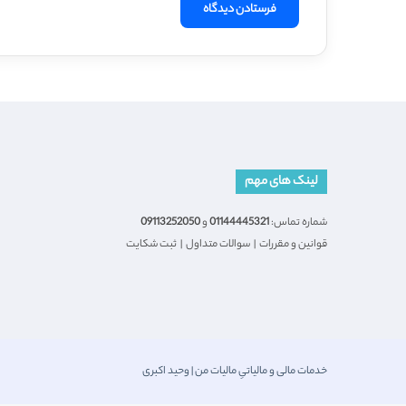
لینک های مهم
شماره تماس:
01144445321
و
09113252050
قوانین و مقررات
|
سوالات متداول
|
ثبت شکایت
خدمات مالی و مالیاتیِ مالیات من | وحید اکبری