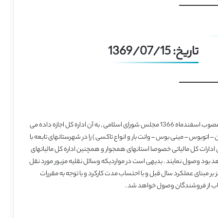
تاریخ: 1369/07/15
بنا به اختیار حاصل از تبصره 6 ماده 100قانون مالیاتهای مستقیم مصوب اسفندماه 1366 مجلس شورای اسلامی , به آن اداره کل اجازه داده می
اتوبوس – مینی بوس – وانت بار و انواع تاکسی ) را در شهرستانهای تابعه با
 ادارات کل مالیاتی خصوصا استانهای همجوار و همچنین اداره کل مالیاتهای
 بود وصول نمایند . بدیهی است در مواردیکه وسائل نقلیه مزبور مورد نقل
بر مبنای عملکرد سال قبل و با احتساب مدت کارکرد و با توجه به مقررات