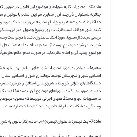
ماده80- مصوبات کلیه شوراهای موضوع این قانون در صورتی که پ
چنانچه مسئولان ذی‌ربط، آن را مغایر با موازین اسلام یا قوانین 
حداکثر ظرف دو هفته از تاریخ ابلاغ مصوبه می‌توانند با ذکر مورد
کنند. شورا موظف است ظرف ده روز از تاریخ وصول اعتراض،تشکیل
بررسی مجدد از مصوبه مورد اختلاف عدول نکند با درخواست رسمی
شورا صادر شود موضوع توسط آن مقام صلاحیتدار به هیأت حل اخ
موضوع، رسیدگی و اعلام نظر نماید.در صورت عدم اعلام نظر هیأت 
تبصره1-
اعتراض در مورد مصوبات شوراهای اسلامی روستا و بخش
اسلامی شهر و شهرستان توسط فرماندار یا شورای اسلامی استان،
دستگاههای اجرائی ذی‌ربط یا شورای‌عالی استانها و در مورد مصو
ذی‌ربط صورت می‌گیرد. شوراهای موضوع این تبصره مکلفند یک 
به مصوبات آنها و دستگاههای اجرائی ذی‌ربط که مصوبه مربوط به آ
رسیدگی به شکایات سایر اشخاص در محاکم صلاحیتدار نیست.
ماده7-
یک تـبصره به عنوان تبـصره(4) به ماده (82)قانون به شرح زیر الحاق می‌شود: