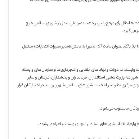
 عضـو شورای اسـلامی شـهر و یا روستـا دهد، فرمانـداری مکـلف به
یدگی کننده موضوع تبصره (3)این ماده،حکم به ابطال رأی مرجع پایین‌تر دهد،عضو علی‌البدل از شورای اسلامی خارج
 می‌گیرد.
ماده(86) قانون که در اجرای ماده(32) اصلاحیه مورخ 27/8/1386با عنوان ماده(67) مکرر 1 به بخش «سایر مقررات انتخابات» منتقل
ات وابسته به دولت و نهادهای انقلابی و شهرداری‌ها و سازمان‌های وابسته
ها، وزارت کشور، استانداران، فرمانداران و بخشداران، کارکنان و سایر
های مرکزی نظارت بر انتخابات شوراهای اسلامی شهر و روستا در اختیار آنان قرار
مبردگان محسوب می‌شود.
ه چهارم انتخابات شوراهای اسلامی شهر و روستا نیز اجراء می‌شود.