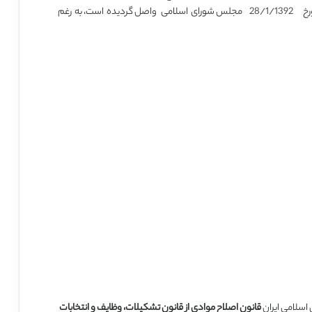
به تأیید شورای نگهبان رسیده و طی نامه شماره 3331/161 مورخ 28/1/1392 مجلس شورای اسلامی واصل گردیده است، به رغم
قانون اصلاح موادی از قانون تشکیلات، وظایف و انتخابات