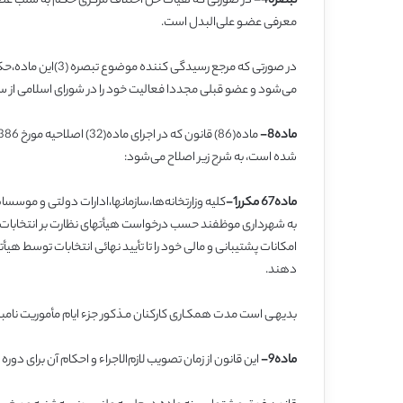
تبصره4-
در صورتی که هیأت حل اختلاف مرکزی حکم به سلب عضویت
معرفی عضـو علی‌البدل است.
در صورتی که مرجع رس
می‌شود و عضو قبلی مجددا فعالیت خود را در شورای اسلامی از سر
ماده8-
شده است، به شرح زیر اصلاح می‌شود:
ماده67 مکرر1-
کلیه وزارتخانه‌ها،سازمانها،ادارات دولتی و موسس
به شهرداری موظفند حسب درخواست هیأتهای نظارت بر انتخابات شورا
امکانات پشتیبانی و مالی خود را تا تأیید نهائی انتخابات توسط هیأت
دهند.
بدیهـی است مدت همکـاری کارکنان مـذکور جزء ایام مأموریت نا
ماده9-
این قانون از زمان تصویب لازم‌الاجراء و احکام آن برای دور