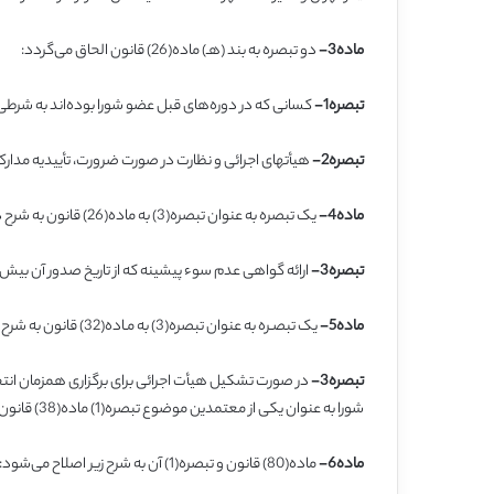
ماده3-
دو تبصره به بند (هـ) ماده(26) قانون الحاق می‌گردد:
تبصره1-
کسانی که در دوره‌های قبل عضو شورا بوده‌اند به شرطی
تبصره2-
هیأتهای اجرائی و نظارت در صورت ضرورت، تأییدیه مدارک 
ماده4-
یک تبصره به عنوان تبصره(3) به ماده(26) قانون به شرح ذیل الحاق می‌گردد:
تبصره3-
ارائه گواهی عدم سوء پیشینه که از تاریخ صدور آن بیش 
ماده5-
یک تبصـره به عنوان تبصره(3) به مـاده(32) قانون به شرح ذیل الحاق می‌گردد:
تبصره3-
در صورت تشکیل هیأت اجرائی برای برگزاری همزمان انتخ
شورا به عنوان یکی از معتمدین موضوع تبصره(1) ماده(38) قانون انتخابات ریاست جمهوری منتفی است.
ماده6-
ماده(80) قانون و تبصره(1) آن به شرح زیر اصلاح می‌شود: