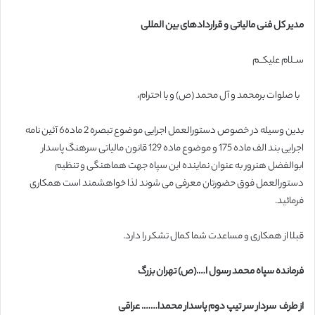
مدیر کل فنی مالیاتی و قراردادهای بین المللی
ســلام علیکــم
با صلوات برمحمد و آل محمد (ص) و با احترام،
بدین وسیله در خصوص دستورالعمل اجرایی موضوع تبصره 2 ماده6 آئین نامه
اجرایی بند الف ماده 175 و موضوع ماده 129 قانون مالیاتی سرهنگ پاسدار
ابوالفضل هنرور به عنوان نماینده این سپاه جهت هماهنگی و تنظیم
دستورالعمل فوق حضورتان معرفی می شوند لذا خواهشمند است همکاری
فرمائید.
قبلا از همکاری و مساعدت شما کمال تشکر را دارد.
فرمانده سپاه محمد رسول ا….(ص) تهران بزرگ
از طرف سردار سر تیپ دوم پاسدار محمدا……. عراقی