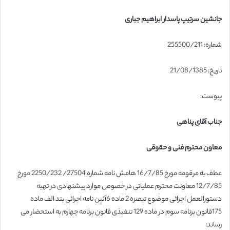
جانشین سرتیپ پاسدار ابراهیم جباری
شماره: 255500/211
تاریخ: 21/08/1385
پیوست:
جناب آقای پناهی
معاون محترم فنی و حقوقی
عطف به مرقومه مورخ 16/7/85 هامش نامه شماره 27504/ 2250/232 مورخ
12/7/85 معاونت محترم عملیاتی در خصوص موارد پیشنهادی در تهیه
دستورالعمل اجرائی موضوع تبصره 2 ماده 6آئین نامه اجرائی بند الف ماده
175قانون برنامه سوم در ماده 129 تنفیذی قانون برنامه چهارم به استحضار می
رساند: