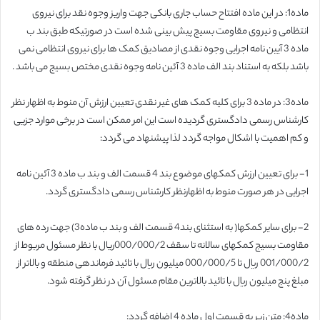
ماده1: در این ماده افتتاح حساب جاری بانکی جهت واریز وجوه نقد برای نیروی
انتظامی و نیروی مقاومت بسیج پیش بینی شده است در صورتیکه طبق بند ب
ماده 3 آیین نامه اجرایی وجوه نقدی از مصادیق کمک ها برای نیروی انتظامی نمی
باشد بلکه به استناد بند الف ماده 3 آئین نامه وجوه نقدی مختص بسیج می باشد .
ماده3: در ماده 3 برای کلیه کمک های غیر نقدی تعیین ارزش آن منوط به اظهار نظر
کارشناس رسمی دادگستری گردیده است این امر ممکن است در برخی موارد جزیی
و کم اهمیت با اشکال مواجه گردد لذا پیشنهاد می گردد:
1- برای تعیین ارزش کمکهای موضوع بند 4 قسمت الف و بند ب ماده 3 آئین نامه
اجرایی در هر صورت منوط به اظهارنظر کارشناس رسمی دادگستری گردد.
2- برای سایر کمکها( به استثنای بند4 قسمت الف و بند ب ماده3) جهت رده های
مقاومت بسیج کمکهای سالانه تا سقف 000/000/2ریال با نظر مسئول مربوط از
001/000/2 ریال تا 000/000/5 میلیون ریال با تائید فرماندهی منطقه و بالاتر از
مبلغ پنج میلیون ریال با تائید بالاترین مقام مسئول آن در نظر گرفته شود.
ماده4: متن زیر به قسمت اول ماده 4 اضافه گردد: