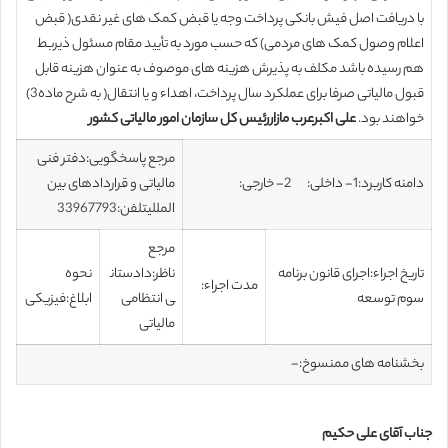
با دریافت اصل فیش بانکی پرداخت وجه یا قبض کمک های غیر نقدی( قبض
اعلام وصول کمک های مردمی) که حسب مورد به تأیید مقام مسئول ذیربط
هم رسیده باشد مکلف به پذیرش هزینه های موصوف به عنوان هزینه قابل
قبول مالیاتی صرفا برای عملکرد سال پرداخت، اهداء و یا انتقال( به شرح ماده3)
خواهند بود.
علی اکبرعرب مازار
رئیس کل سازمان امور مالیاتی
کشور
مرجع پاسخگویی:دفتر فنی
دامنه کاربرد:1- داخلی: 2- خارجی:
مالیاتی و قراردادهای بین
المللیتلفن:33967793
مرجع
تاریخ اجراء:اجرای قانون برنامه
ناظر:دادستان
نحوه
مدت اجراء:
سوم توسعه
ی انتظامی
ابلاغ:فیزیکی
مالیاتی
بخشنامه های ممنسوخ:-
جناب آقای علی حکیم