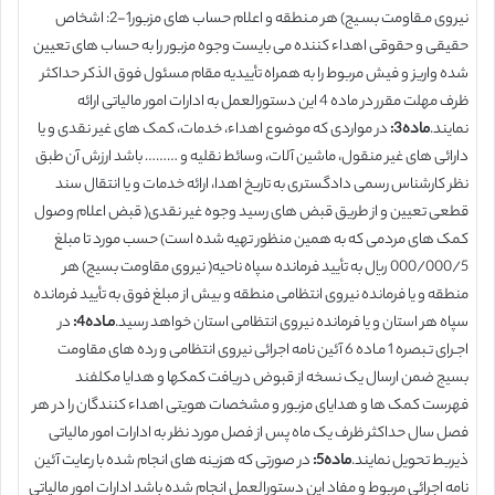
نیروی مـقاومت بسـیج) هر مـنطقه و اعلام حساب های مزبور1-2: اشخاص
حقیقی و حقوقی اهداء کننده می بایست وجوه مزبور را به حساب های تعیین
شده واریز و فیش مربوط را به همراه تأییدیه مقام مسئول فوق الذکر حداکثر
ظرف مهلت مقرر در ماده 4 این دستورالعمل به ادارات امور مالیاتی ارائه
نمایند.
ماده3:
در مواردی که موضوع اهداء، خدمات، کمک های غیر نقدی و یا
دارائی های غیر منقول، ماشین آلات، وسائط نقلیه و ……… باشد ارزش آن طبق
نظر کارشناس رسمی دادگستری به تاریخ اهدا، ارائه خدمات و یا انتقال سند
قطعی تعیین و از طریق قبض های رسید وجوه غیر نقدی( قبض اعلام وصول
کمک های مردمی که به همین منظور تهیه شده است) حسب مورد تا مبلغ
000/000/5 ریال به تأیید فرمانده سپاه ناحیه( نیروی مقاومت بسیج) هر
منطقه و یا فرمانده نیروی انتظامی منطقه و بیش از مبلغ فوق به تأیید فرمانده
سپاه هر استان و یا فرمانده نیروی انتظامی استان خواهد رسید.
مـاده4:
در
اجـرای تـبصره 1 مـاده 6 آئین نامه اجرائی نیروی انتظامی و رده های مقاومت
بسیج ضمن ارسال یک نسخه از قبوض دریافت کمکها و هدایا مکلفند
فهرست کمک ها و هدایای مزبور و مشخصات هویتی اهداء کنندگان را در هر
فصل سال حداکثر ظرف یک ماه پس از فصل مورد نظر به ادارات امور مالیاتی
ذیربط تحویل نمایند.
ماده5:
در صورتی که هزینه های انجام شده با رعایت آئین
نامه اجرائی مربوط و مفاد این دستورالعمل انجام شده باشد ادارات امور مالیاتی