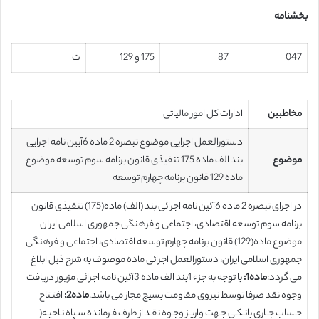
بخشنامه
047
87
175 و 129
ت
مخاطبین
ادارات کل امور مالیاتی
دستورالعمل اجرایی موضوع تبصره 2 ماده 6آیین نامه اجرایی
موضوع
بند الف ماده 175 تنفیذی قانون برنامه سوم توسعه موضوع
ماده 129 قانون برنامه چهارم توسعه
در اجرای تبصره 2 ماده 6آئین نامه اجرائی بند (الف) ماده(175) تنفیذی قانون
برنامه سوم توسعه اقتصادی، اجتماعی و فرهنگی جمهوری اسلامی ایران
موضوع ماده(129) قانون برنامه چهارم توسعه اقتصادی، اجتماعی و فرهنگی
جمهوری اسلامی ایران، دستورالعمل اجرائی ماده موصوف به شرح ذیل ابلاغ
می گردد:
ماده1:
با توجه به جزء 1بند الف ماده 3آئین نامه اجرائی مزبور دریافت
وجوه نقد صرفا توسط نیروی مقاومت بسیج مجاز می باشد.
ماده2:
افتـتاح
حـساب جــاری بانـکـی جـهت واریـز وجـوه نقـد از طرف فـرمانده سـپاه نـاحیـه(