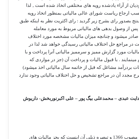
ن از آراء یادشده رویه های مختلفی اتخاذ شده است , لذا
الیاتهای مستقیم حسب ارجاع ریاست شورای عالی مالیاتی بمنظور اتخاذ رویه
ج بصدور رای بشرح زیر گردید : رای اکثریت نظر به اینکه طبق
عامله پس از وصول بدهی های مالیاتی مربوط به مورد معامله
 صادر میشود و چنانچه میزان مالیات مشخصه مورد اختلاف
ده مذکور خارج از نوبت در مراجع حل اختلاف مالیاتی رسیدگی خواهد شد لذا در
الیات مورد گزارش ممیز و سرممیز مالیاتی آنرا پرداخت و با
مینمایند . با قبول مالیات و پرداخت آن (جز در مواردی که
ت بردرآمد مشاغل که قبل از خاتمه سال مالیاتی اخذ میشود)
رح مجدد آن در مراجع تشخیص و حل اختلاف مالیاتی وجود ندارد
یت عبدی – محمدعلی بیگ پور – علی اکبرنوربخش- داریوش
استنباط از مقررات ماده 187قانون مالیاتهای مستقیم مصوب 1366 و تبصره ذیلی آن اینست که بجز مالیات های