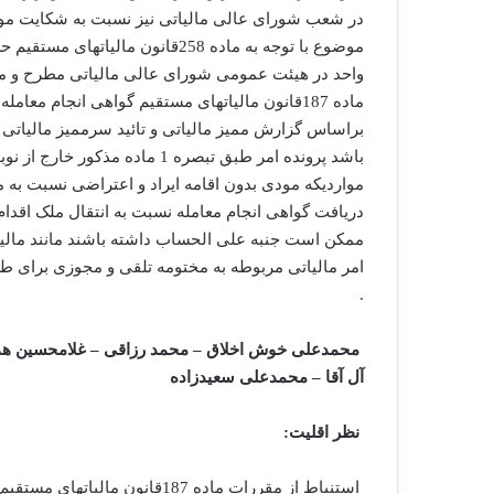
در شعب شورای عالی مالیاتی نیز نسبت به شکایت مودیا
موضوع با توجه به ماده 258قانون م
واحد در هیئت عمومی شورای عالی مالیاتی مطرح و منت
ماده 187قانون مالیاتهای مستقیم گواهی انجام م
براساس گزارش ممیز مالیاتی و تائید سرممیز مالیاتی
باشد پرونده امر طبق تبصره 1 ما
مواردیکه مودی بدون اقامه ایراد و اعتراضی نسبت به م
دریافت گواهی انجام معامله نسبت به انتقال ملک اقدام 
ممکن است جنبه علی الحساب داشته باشند مانند مالیا
امر مالیاتی مربوطه به مختومه تلقی و مجوزی برای ط
.
محمدعلی خوش اخلاق – محمد رزاقی – غلامحسین هدا
آل آقا – محمدعلی سعیدزاده
نظر اقلیت: