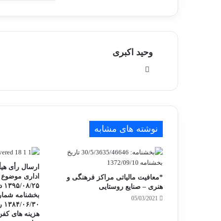
وحید اکبری
وبسایت
نوشته های مشابه
ارسال رأی هی
*معافیت مالیاتی مراکز فرهنگی و
هنری – صنایع روستایی
05/03/2021
۳۰
هزینه های کفن