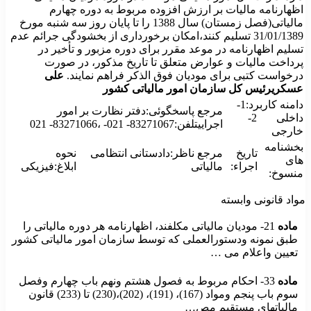
اظهارنامه مالیات بر ارزش افزوده مربوط به دوره چهارم
مالیاتی(فصل زمستان) سال 1388 را تا پایان روز سه شنبه مورخ
31/01/1389 تسلیم کنند،امکان برخورداری از بخشودگی جرائم عدم
تسلیم اظهارنامه در موعد مقرر برای دوره مزبور و تأخیر در
پرداخت مالیات و عوارض متعلق تا تاریخ مذکور، در صورت
درخواست کتبی برای مودیان فوق الذکر فراهم نمایند.
علی
عسکری
رئیس کل سازمان امور مالیاتی کشور
دامنه کاربرد:1-
مرجع پاسخگوئی:دفتر نظارت بر امور
داخلی 2-
اجراییتلفن:83271067- 021- ،83271066- 021
خارجی
بخشنامه
تاریخ
مرجع ناظر:دادستانی انتظامی
نحوه
های
اجراء:
مالیاتی
ابلاغ:فیزیکی
منسوخ:
مواد قانونی وابسته
ماده
21- مودیان مالیاتی مکلفند، اظهارنامه هر دوره مالیاتی را
طبق نمونه ودستورالعملی که توسط سازمان امور مالیاتی کشور
تعیین واعلام می …
ماده
33- احکام مربوط به فصول هشتم ونهم باب چهارم وفصل
سوم باب پنجم ومواد (167)، (191)، (202)،(230) تا (233) قانون
مالیاتهای مستقیم مص…