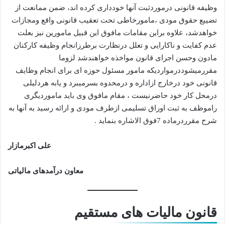
وظیفه قانونی درموردثبت آنها خودداری کرده اند، ضمن ممانعت از
تضییع حقوق مودی ،مامورخاطی تحت تعقیب قانونی واقع ومجازات
خواهدشد، علاوه براین مقامات مافوق این قبیل مامورین نیز بعلت
عدم کفایت و ناکارایی و تعلل درنظارت برطرزانجام وظیفه کارکنان
مادون وحسن اجرای قانون مواخذه خواهندشد لزوما
مقررمیشوددرمواردیکه مامور مسئول حوزه ای برای انجام وظایف
قانونی خود درخارج ازاداره و درمحدوه بسرمیبرد و یابه هردلیلی
درمحل کار خود حاضرنیست ، مقام مافوق وی باید ماموردیگری
راموظف به ثبت اوراق تسلیمی ازطرف مودی و ارائه رسید به آنها به
شرح مقرردرماده 7فوق الاشاره بنماید .
علی اکبرمازار
معاون درآمدهای مالیاتی
قانون مالیات های مستقیم