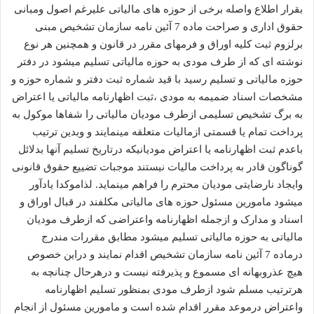
بقرار اطلاع واصله برخی از حوزه های مالیاتی علیرغم اصول ومبانی
حقوق اداری و صراحت ماده 7 آئین نامه سازمان تشخیص مبنی
برلزوم ثبت کلیه اوراق و فرمهای مقرر در قانون و همچنین هر نوع
نوشته ای که از طرف مودی به حوزه مالیاتی تسلیم میشود در دفتر
حوزه مالیاتی و تسلیم رسید با قید شماره ثبت دفتر و شماره حوزه و
مشخصات اسناد ضمیمه به مودی ،ثبت اظهارنامه مالیاتی یا اعتراض
به برگ تشخیص تسلیمی ازطرف مودیان مالیاتی را شفاها موکول به
پرداخت تمام یا قسمتی ازمالیات متعلقه مینمایند و وبدین ترتیب
باعدم ثبت اظهارنامه یا اعتراض مودیانیکه درتاریخ تسلیم آنها بدلائل
گوناگون قادر به پرداخت مالیات نیستند موجبات تضییع حقوق قانونی
وایجاد نارضایتی مودیان محترم را فراهم مینماید. لذاموکدا یادآور
میشود مامورین مسئول حوزه های مالیاتی مکلفند در قبال اوراق و
اسناد و مدارک و ازجمله اظهارنامه واعتراضی که ازطرف مودیان
مالیاتی به حوزه مالیاتی تسلیم میشود مطابق مقررات مندرج
درماده 7 آئین نامه سازمان تشخیص اقدام نمایند و دراین خصوص
هیچ عذروبهانه ای مسموع و پذیرفته نیست و درهرحال چنانچه به
هرترتیب مسلم شود ازطرف مودی بمنظور تسلیم اظهارنامه
واعتراض درموعد مقرر اقدام شده است و مامورین مسئول از انجام