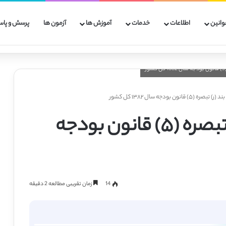
وانین
اطلاعات
خدمات
آموزش ها
آزمون ها
پرسش و پاس
 قانون بودجه سال ۱۳۸۲ کل کشور
آئین نامه اجرایی بند (ر) تبصره (۵) قانون بودجه
14
زمان تقریبی مطالعه 2 دقیقه