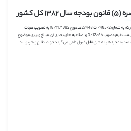
کل کشور
آئین نامه اجرائی بند(ر) تبصره(5) قانون بودجه سال 1382 کل کشور که به شماره 48572/ ت 29448هـ مورخ 18/11/1382 به تصویب هیات
محترم وزیران رسیده و با توجه به مقررات ماده 147 قانون مالیاتهای مستقیم مصوب 3/12/66 و اصلاحیه های بعدی آن، مبالغ واریزی موضوع
رست ضمیمه جزء هزینه های قابل قبول تلقی می گردد جهت اطلاع و به پیوست