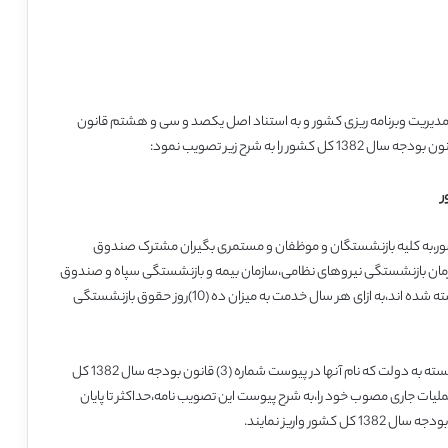
28/10/ بنا به پیشنهاد سازمان مدیریت وبرنامه ریزی کشور و به استناد اصل یکصد و سی و هشتم قانون
جرای بند (ر) تبصره (5) قانون بودجه سال 1382 کل کشور،به کلیه بازنشستگان و موظفان و مستمری بگیران مشترک صندوق
مان بازنشستگی نیروهای نظامی،سازمان بیمه و بازنشستگی سپاه و صندوق
بیمه و بازنشستگی نیروی انتظامی) که تا قبل از سال 1378،بازنشسته شده اند،به ازای هر سال خدمت به میزان ده (10)روز حقوق بازنشستگی
ماده 2- کلیه شرکت های دولتی،بانک ها و موسسات انتفاعی وابسته به دولت که نام آنها در پیوست شماره (3) قانون بودجه سال 1382 کل
ت،موظفند معادل دو درصد (2%) هزینه عملیات جاری مصوب خود را،به شرح پیوست این تصویب نامه،حداکثر تا پایان