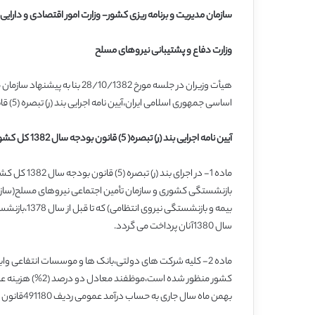
سازمان مدیریت و برنامه ریزی کشور- وزارت امور اقتصادی و دارایی
وزارت دفاع و پشتیبانی نیروهای مسلح
هیأت وزیران در جلسه مورخ 1382
اساسی جمهوری اسلامی ایران،آیین نامه اجرایی بند (ر) تبصره (5) قانون بودجه سال 1382 کل کشور را به شرح زیر تصویب نمود:
آیین نامه اجرایی بند (ر) تبصره( 5) قانون بودجه سال 1382 کل کشور
ماده 1- در ا
بازنشستگی کشوری و سازمان تأمین اجتماعی نیروهای مسلح(ساز
سال 1380آنان پرداخت می گردد.
کشور منظور شده اس
بهمن ماه سال جاری به حساب درآمد عمومی ردیف 491180قانون بودجه سال 1382 کل کشور واریز نمایند.