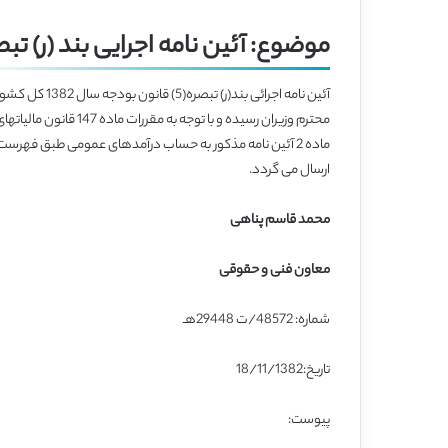
موضوع: آئین نامه اجرایی بند (ر) تبصره (۵) قانون بودجه سال ۱۳۸۲ 
ماده 2 آئین نامه مذکور به حساب درآمدهای عمومی طبق فه
ارسال می گردد.
محمد قاسم پناهی
معاون فنی و حقوقی
شماره: 48572/ت 29448هـ
تاریخ:18/11/1382
پیوست: