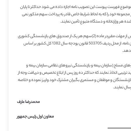
وضوع فهرست پیوست این تصویب نامه اجازه داده می شود حداکثر تا پایان
مجموعه خود را که به لحاظ شرایط خاص قادر به پرداخت سهم مذکور نمی
ه هر وزارتخانه و دستگاه متبوع تأمین نمایند.
ماده 3- سازمان مدیریت و برنامه ریزی کشورمکلف است ده روز پس از مهلت مقرردر ماده (2)سهم هر یک از صندوق های بازنشستگی کشوری
ولشگری موضوع (1) را متناسب با واریز درآمد موضوع ماده (2) آیین نامه، از محل ردیف 503705 قانون بودجه سال 1382 کل کشور بر اساس
دهد.
نیروهای مسلح (سازمان بیمه و بازنشستگی نیروهای نظامی،سازمان بیمه و
رتیبی اتخاذ نمایند که حداکثر ده روز پس از ابلاغ تخصیص و دریافت وجه از
اب بازنشستگان و موظفان و مستمری بگیران مشترک خود واریز نموده و خلاصه
سال نمایند.
محمدرضا عارف
معاون اول رئیس جمهور